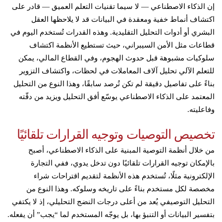
إن الذكاء الاصطناعي — لا سيما تقنيات التعلم العميق — قادر على
اكتشاف أنماط خفية ومعقدة في البيانات قد لا يلاحظها العقل
البشري أو أدوات التحليل التقليدية. وهذه القدرات تُستخدم اليوم في
قطاعات مثل الأمن السيبراني، حيث تستطيع الأنظمة اكتشاف
سلوكيات مشبوهة قبل حدوث الهجوم، وفي القطاع المالي، يمكن
للتعلم الآلي تحليل آلاف المعاملات في لحظات، واكتشاف التزوير
بناءً على تفاصيل دقيقة لم تكن تُرصد سابقًا، وهذا النوع من التحليل
المعتمد على الذكاء الاصطناعي يوسّع أفق التحليل ويزيد من دقّته
وفاعليته.
تخصيص التوصيات وتوجيه القرارات تلقائيًا
من خلال أنظمة التوصية المبنية على الذكاء الاصطناعي، أصبح
بالإمكان توجيه القرارات تلقائيًا دون تدخل يدوي، ففي التجارة
الإلكترونية مثلًا، تُستخدم هذه الأنظمة لتقديم اقتراحات شراء
مخصصة لكل مستخدم بناءً على تاريخه وسلوكه. وهذا النوع من
التحليل التوصيفي يُعد من أعلى درجات النضج التحليلي، إذ لا يكتفي
بتفسير البيانات أو التنبؤ بها، بل يوجّه المستخدم لما “يجب” أن يفعله.