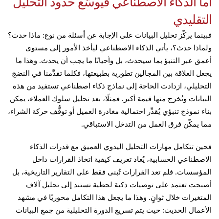
أما الذكاء الاصطناعي فيوسّع حدود التحليل
التقليدي
فبينما يركّز تحليل البيانات على الإجابة عن أسئلة من نوع: ماذا حدث؟
ولماذا حدث؟، يأتي الذكاء الاصطناعي ليأخذ الأمور إلى مستوى
أعمق عبر التنبؤ بما سيحدث، بل وأحيانًا ما يجب أن يحدث. وهذا ما
يجعل العلاقة بين المجالين تطورية بطبيعتها، فكلما تقدَّمنا في النضج
التحليلي، ازدادت الحاجة إلى نماذج ذكاء اصطناعي تستفيد من هذه
البيانات وتُخرج منها قيمة أكبر. فمثلًا، بعد تحليل سلوك العملاء، يمكن
بناء نموذج تنبؤي يُقدِّر احتمالية مغادرة العميل أو توقُّف حركة الشراء،
مما يمكّن فرق العمل من التدخل الاستباقي.
فحين تتكامل مهارات التحليل اليدوي العميق مع قدرات الذكاء
الاصطناعي الحسابية، يُعاد تعريف كيفية اتخاذ القرارات داخل
المؤسسات. فلم تعد القرارات تُبنى فقط على التقارير التاريخية، بل
أصبحت تعتمد على توصيات ذكية لحظية تستند إلى تحليل آلاف
المتغيرات خلال ثوانٍ. وهذا ما يجعل هذا التكامل محوريًا في مشهد
الأعمال الحديث: حيث يتم تسريع الدورة التحليلية من جمع البيانات