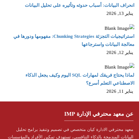
انحراف البيانات: أسباب حدوثه وتأثيره على تحليل البيانات
يناير 13, 2026
استراتيجيات التجزئة Chunking Strategies: مفهومها ودورها في
معالجة البيانات واسترجاعها
يناير 12, 2026
لماذا يحتاج فريقك لمهارات SQL اليوم وكيف يجعل الذكاء
الاصطناعي التعلم أسرع؟
يناير 11, 2026
عن معهد محترفي الإدارة IMP
معهد محترفي الادارة كيان متخصص في تصميم وتنفيذ برامج تحليل
البيانات المندمجة بالذكاء التنافسي، تستهدف تمكين الأفراد والمؤسسات