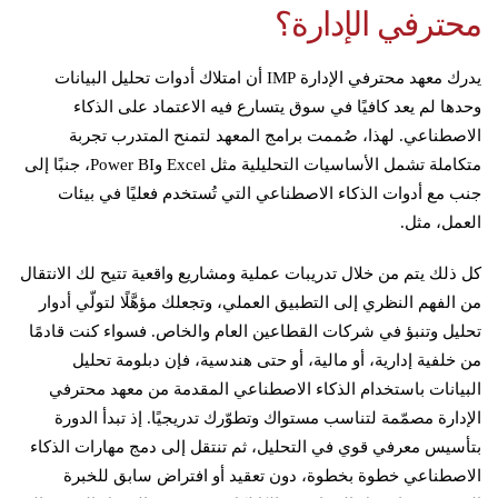
محترفي الإدارة؟
يدرك معهد محترفي الإدارة IMP أن امتلاك أدوات تحليل البيانات
وحدها لم يعد كافيًا في سوق يتسارع فيه الاعتماد على الذكاء
الاصطناعي. لهذا، صُممت برامج المعهد لتمنح المتدرب تجربة
متكاملة تشمل الأساسيات التحليلية مثل Excel وPower BI، جنبًا إلى
جنب مع أدوات الذكاء الاصطناعي التي تُستخدم فعليًا في بيئات
العمل، مثل.
كل ذلك يتم من خلال تدريبات عملية ومشاريع واقعية تتيح لك الانتقال
من الفهم النظري إلى التطبيق العملي، وتجعلك مؤهَّلًا لتولّي أدوار
تحليل وتنبؤ في شركات القطاعين العام والخاص. فسواء كنت قادمًا
من خلفية إدارية، أو مالية، أو حتى هندسية، فإن دبلومة تحليل
البيانات باستخدام الذكاء الاصطناعي المقدمة من معهد محترفي
الإدارة مصمّمة لتناسب مستواك وتطوّرك تدريجيًا. إذ تبدأ الدورة
بتأسيس معرفي قوي في التحليل، ثم تنتقل إلى دمج مهارات الذكاء
الاصطناعي خطوة بخطوة، دون تعقيد أو افتراض سابق للخبرة