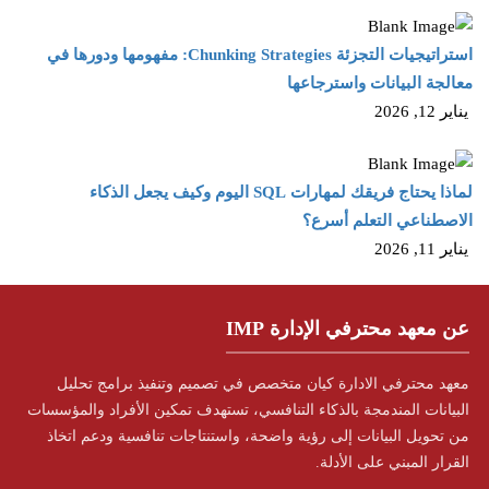
استراتيجيات التجزئة Chunking Strategies: مفهومها ودورها في
معالجة البيانات واسترجاعها
يناير 12, 2026
لماذا يحتاج فريقك لمهارات SQL اليوم وكيف يجعل الذكاء
الاصطناعي التعلم أسرع؟
يناير 11, 2026
عن معهد محترفي الإدارة IMP
معهد محترفي الادارة كيان متخصص في تصميم وتنفيذ برامج تحليل
البيانات المندمجة بالذكاء التنافسي، تستهدف تمكين الأفراد والمؤسسات
من تحويل البيانات إلى رؤية واضحة، واستنتاجات تنافسية ودعم اتخاذ
القرار المبني على الأدلة.