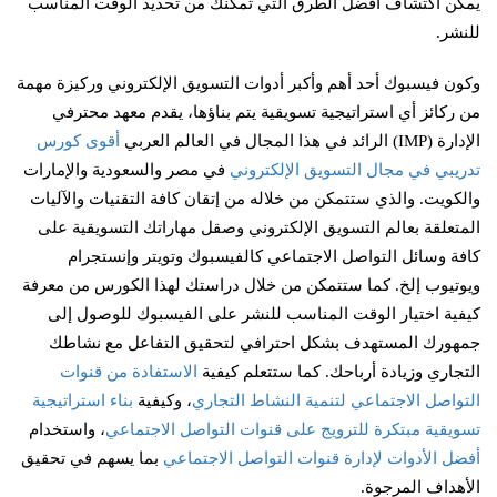
يمكن اكتشاف أفضل الطرق التي تُمكنك من تحديد الوقت المناسب
للنشر.
وكون فيسبوك أحد أهم وأكبر أدوات التسويق الإلكتروني وركيزة مهمة
من ركائز أي استراتيجية تسويقية يتم بناؤها، يقدم معهد محترفي
الإدارة (IMP) الرائد في هذا المجال في العالم العربي
أقوى كورس
تدريبي في مجال التسويق الإلكتروني
في مصر والسعودية والإمارات
والكويت. والذي ستتمكن من خلاله من إتقان كافة التقنيات والآليات
المتعلقة بعالم التسويق الإلكتروني وصقل مهاراتك التسويقية على
كافة وسائل التواصل الاجتماعي كالفيسبوك وتويتر وإنستجرام
ويوتيوب إلخ. كما ستتمكن من خلال دراستك لهذا الكورس من معرفة
كيفية اختيار الوقت المناسب للنشر على الفيسبوك للوصول إلى
جمهورك المستهدف بشكل احترافي لتحقيق التفاعل مع نشاطك
التجاري وزيادة أرباحك. كما ستتعلم كيفية
الاستفادة من قنوات
التواصل الاجتماعي لتنمية النشاط التجاري
، وكيفية
بناء استراتيجية
تسويقية مبتكرة للترويج على قنوات التواصل الاجتماعي
، واستخدام
أفضل الأدوات لإدارة قنوات التواصل الاجتماعي
بما يسهم في تحقيق
الأهداف المرجوة.