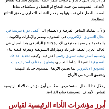
من الركائز التي لا بد وأن تتواجد ضمن خطة التسويق الشاملة لقياس
الأهداف التسويقية من حيث النجاح أو الفشل واستكشاف نقاط
الضعف للعمل على تحسينها بما يخدم النشاط التجاري ويحقق النتائج
المطلوبة.
والآن، يمكنك اقتناص الفرصة والانضمام إلى
أفضل دورة تدريبية في
مجال التسويق الإلكتروني
في السعودية ومصر والإمارات والكويت،
والمقدمة من معهد محترفي الإدارة (IMP) الرائد في هذا المجال في
العالم العربي لصقل قدراتك ومهاراتك التسويقية ومعرفة كيفية بناء
وتصميم استراتيجية تسويق رقمي
احترافية، وكيفية
تحديد أهدافك
التسويقية
لتنمية النشاط التجاري،
وتطبيق مختلف استراتيجيات
التسويق الإلكتروني
بما يضمن الارتقاء بمستوى حياتك المهنية
وتحقيق المزيد من الأرباح.
وخلال هذا المقال، سنستعرض بعضًا من أبرز مؤشرات الأداء الرئيسية
لقياس الأهداف التسويقية فتابع القراءة:
أبرز مؤشرات الأداء الرئيسية لقياس