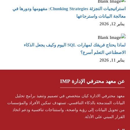
استراتيجيات التجزئة Chunking Strategies: مفهومها ودورها في
معالجة البيانات واسترجاعها
يناير 12, 2026
لماذا يحتاج فريقك لمهارات SQL اليوم وكيف يجعل الذكاء
الاصطناعي التعلم أسرع؟
يناير 11, 2026
عن معهد محترفي الإدارة IMP
معهد محترفي الادارة كيان متخصص في تصميم وتنفيذ برامج تحليل
البيانات المندمجة بالذكاء التنافسي، تستهدف تمكين الأفراد والمؤسسات
من تحويل البيانات إلى رؤية واضحة، واستنتاجات تنافسية ودعم اتخاذ
القرار المبني على الأدلة.