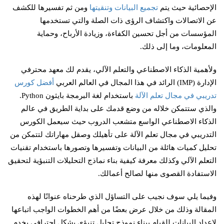
الإحصائية حيث يتم
تجميع البيانات وتنقيتها
ومن ثم تفسيرها للكشف
عن الاتصالات واكتشاف الرؤى ذات الصلة والتي تستخدمها
المؤسسات من أجل تحسين الكفاءة، وزيادة الأرباح، وحماية
المعلومات، وما إلى ذلك.
ولأهمية الذكاء الاصطناعي والتعلم الآلي، يقدم لك معهد محترفي
الإدارة (IMP) الرائد في هذا المجال في العالم العربي
أفضل كورس
تدريبي في مجال تعلم الآلة
باستخدام لغة البرمجة بايثون Python.
والذي ستتمكن خلاله من وضع قدمك على بداية الطريق في عالم
الذكاء الاصطناعي الواسع متشعب الدروب حيث سيعمل الكورس
التدريبي في مجال تعلم الآلة على تأهيلك وصقل مهاراتك لتتمكن من
تحليل كميات هائلة من البيانات وتفسيرها وتصورها باستخدام تقنيات
التعلم الآلي وكذلك معرفة كيفية بناء نماذج التحليلات التنبؤية لتحقيق
الاستفادة القصوى منها لصالح أعمالك.
وفيما يلي سوف نجيب على التساؤل الذي طرحناه عنوانًا لهذه
المقالة وذلك من خلال عرض بعضًا من أهم الخطوات الواجب اتباعها
لإعداد البيانات للقيام ببناء نموذج تحليل تنبؤي بشكل احترافي يخدم