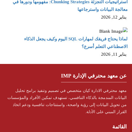
استراتيجيات التجزئة Chunking Strategies: مفهومها ودورها في
معالجة البيانات واسترجاعها
يناير 12, 2026
لماذا يحتاج فريقك لمهارات SQL اليوم وكيف يجعل الذكاء
الاصطناعي التعلم أسرع؟
يناير 11, 2026
عن معهد محترفي الإدارة IMP
معهد محترفي الادارة كيان متخصص في تصميم وتنفيذ برامج تحليل
البيانات المندمجة بالذكاء التنافسي، تستهدف تمكين الأفراد والمؤسسات
من تحويل البيانات إلى رؤية واضحة، واستنتاجات تنافسية ودعم اتخاذ
القرار المبني على الأدلة.
القائمة