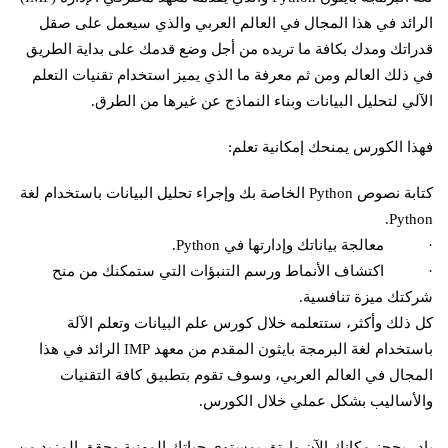
الرائد في هذا المجال في العالم العربي والذي سيعمل على صقل
قدراتك ومدك بكافة ما تريده من أجل وضع قدمك على بداية الطريق
في ذلك العالم ومن ثم معرفة ما الذي يميز استخدام تقنيات التعلم
الآلي لتحليل البيانات وبناء النماذج عن غيرها من الطرق.
فهذا الكورس يمنحك إمكانية تعلم:
كتابة نصوص Python الخاصة بك وإجراء تحليل البيانات باستخدام لغة
Python.
· معالجة بياناتك وإدارتها في Python.
· اكتشاف الأنماط ورسم التنبؤات التي ستمكنك من منح
شركتك ميزة تنافسية.
كل ذلك وأكثر، ستتعلمه خلال كورس علم البيانات وتعلم الآلة
باستخدام لغة البرمجة بايثون المقدم من معهد IMP الرائد في هذا
المجال في العالم العربي، وسوف تقوم بتطبيق كافة التقنيات
والأساليب بشكل عملي خلال الكورس.
بادر بحجز مكانك الآن وارتقِ بمستوى حياتك المهنية وحقق المزيد من