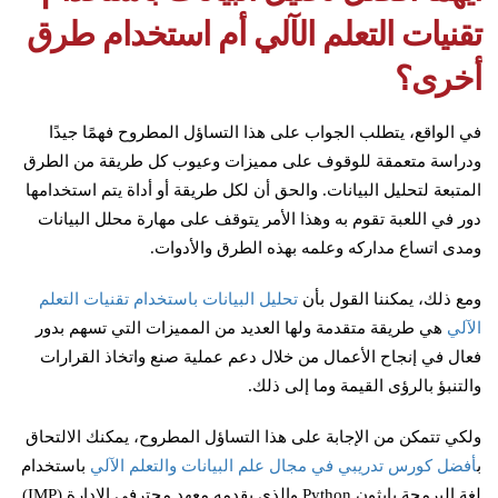
تقنيات التعلم الآلي أم استخدام طرق
أخرى؟
في الواقع، يتطلب الجواب على هذا التساؤل المطروح فهمًا جيدًا
ودراسة متعمقة للوقوف على مميزات وعيوب كل طريقة من الطرق
المتبعة لتحليل البيانات. والحق أن لكل طريقة أو أداة يتم استخدامها
دور في اللعبة تقوم به وهذا الأمر يتوقف على مهارة محلل البيانات
ومدى اتساع مداركه وعلمه بهذه الطرق والأدوات.
ومع ذلك، يمكننا القول بأن
تحليل البيانات باستخدام تقنيات التعلم
الآلي
هي طريقة متقدمة ولها العديد من المميزات التي تسهم بدور
فعال في إنجاح الأعمال من خلال دعم عملية صنع واتخاذ القرارات
والتنبؤ بالرؤى القيمة وما إلى ذلك.
ولكي تتمكن من الإجابة على هذا التساؤل المطروح، يمكنك الالتحاق
ب
أفضل كورس تدريبي في مجال علم البيانات والتعلم الآلي
باستخدام
لغة البرمجة بايثون Python والذي يقدمه معهد محترفي الإدارة (IMP)