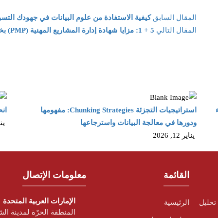
المقال السابق
كيفية الاستفادة من علوم البيانات في جهودك التسويقية
المقال التالي
5 + 1: مزايا شهادة إدارة المشاريع المهنية (PMP) بخلاف زيادة الرواتب
ء
استراتيجيات التجزئة Chunking Strategies: مفهومها
انح
ودورها في معالجة البيانات واسترجاعها
يناير 
يناير 12, 2026
القائمة
معلومات الإتصال
الإمارات العربية المتحدة
تحليل
الرئيسية