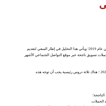
ى
قام فريق IMP بتحليل شامل لقصص النجاح التي نشرها فيسبوك عن عام 2019؛ ويأتي هذا التحليل في إطار السعي لتقديم
لات تسويق ناجحة عبر موقع التواصل الجتماعي الأشهر
فإذا كنت تخطط لاستخدام Facebook في حملاتك التسويقية لعام 2020 ؛ هناك ثلاثة دروس رئيسية يجب أن توجه هذه
 الناجحة؛
 الحملات.