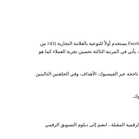
كان من الواضح خلال القصص التي تم تحليلها أن التسويق عبر Facebook يستخدم أولاً للتوعية بالعلامة التجارية (43٪ من
 المسافة البعيدة ، يأتي في المرتبة الثالثة تحسين تجربة العملاء كما هو
اجحة عبر الفيسبوك: الأهداف، وفي الحلقتين التاليتين
رقمية المقبلة ، انضم إلى دبلوم التسويق الرقمي