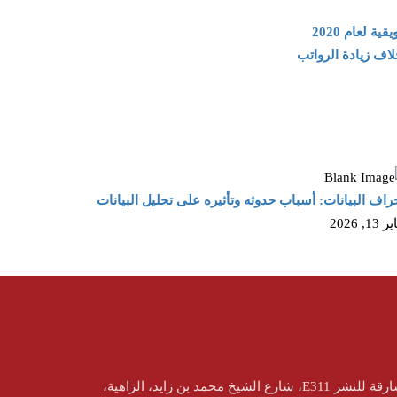
 لعام 2020
راف البيانات: أسباب حدوثه وتأثيره على تحليل البيانات
13, 2026
المنطقة الحرّة لمدينة الشارقة للنشر E311، شارع الشيخ محمد بن زايد، الزاهية،