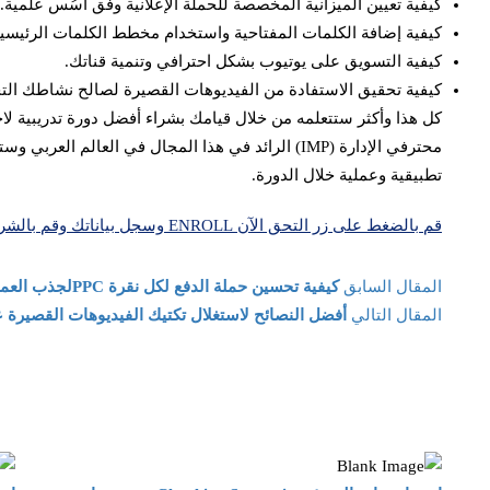
كيفية تعيين الميزانية المخصصة للحملة الإعلانية وفق أُسُس علمية.
كيفية إضافة الكلمات المفتاحية واستخدام مخطط الكلمات الرئيسية
كيفية التسويق على يوتيوب بشكل احترافي وتنمية قناتك.
كيفية تحقيق الاستفادة من الفيديوهات القصيرة لصالح نشاطك التج
كل هذا وأكثر ستتعلمه من خلال قيامك بشراء أفضل دورة تدريبية ل
محترفي الإدارة (IMP) الرائد في هذا المجال في العال
تطبيقية وعملية خلال الدورة.
قم بالضغط على زر التحق الآن ENROLL وسجل بياناتك وقم بالشراء في لحظات معدودة.
المقال السابق
كيفية تحسين حملة الدفع لكل نقرة PPCلجذب العملاء وتحويلهم وتحقيق المزيد من الأرباح؟
المقال التالي
أفضل النصائح لاستغلال تكتيك الفيديوهات القصيرة 