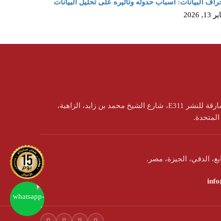
راف البيانات: أسباب حدوثه وتأثيره على تحليل البيانات
13, 2026
المنطقة الحرّة لمدينة الشارقة للنشر E311، شارع الشيخ محمد بن زايد، الزاهية،
 المتحدة.
inf