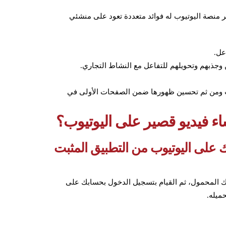
عتماد على استخدام الفيديوهات القصيرة YouTube Shorts عبر منصة اليوتيوب له فوائد متعددة تعود على منشئي
عل.
جذبهم وتحويلهم للتفاعل مع النشاط التجاري.
وب ومن ثم تحسين ظهورها ضمن الصفحات الأولى في
نشاء فيديو قصير على اليوتيوب؟
 على اليوتيوب من التطبيق المثبت
فك المحمول، ثم القيام بتسجيل الدخول بحسابك على