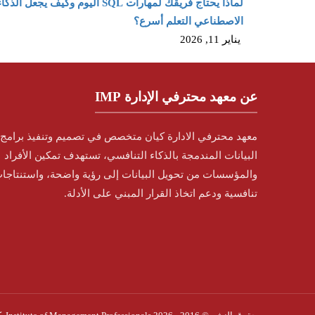
لماذا يحتاج فريقك لمهارات SQL اليوم وكيف يجعل الذكا
الاصطناعي التعلم أسرع؟
يناير 11, 2026
عن معهد محترفي الإدارة IMP
معهد محترفي الادارة كيان متخصص في تصميم وتنفيذ برامج 
البيانات المندمجة بالذكاء التنافسي، تستهدف تمكين الأفراد
والمؤسسات من تحويل البيانات إلى رؤية واضحة، واستنتاجا
تنافسية ودعم اتخاذ القرار المبني على الأدلة.