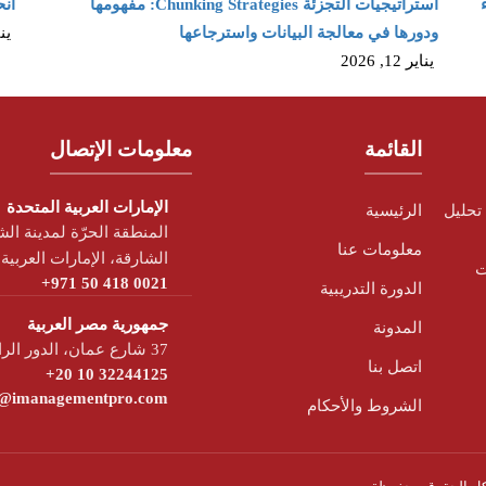
ء
استراتيجيات التجزئة Chunking Strategies: مفهومها
انح
ودورها في معالجة البيانات واسترجاعها
يناير 
يناير 12, 2026
القائمة
معلومات الإتصال
الإمارات العربية المتحدة
تحليل
الرئيسية
معلومات عنا
الشارقة، الإمارات العربية
ت
+971 50 418 0021
الدورة التدريبية
جمهورية مصر العربية
المدونة
37 شارع عمان، الدور الرابع، الدقي، الجيزة، مصر.
اتصل بنا
+20 10 32244125
o@imanagementpro.com
الشروط والأحكام