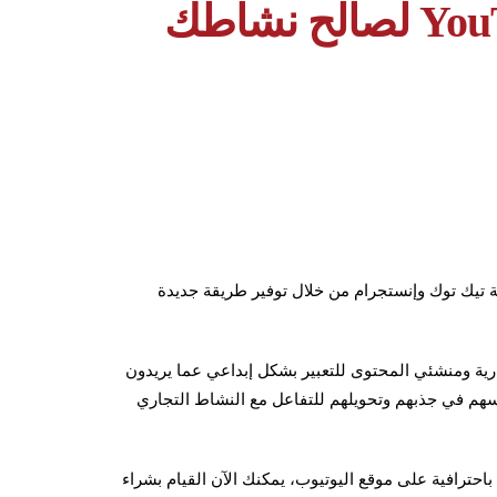
على اليوتيوب YouTube Shorts لصالح نشاطك
يزة الفيديوهات القصيرة YouTube Shorts لمنافسة تيك توك وإنستجرام من خلال توفير طريقة جديدة
ارية ومنشئي المحتوى للتعبير بشكل إبداعي عما يريدون
سهم في جذبهم وتحويلهم للتفاعل مع النشاط التجاري
حترافية على موقع اليوتيوب، يمكنك الآن القيام بشراء