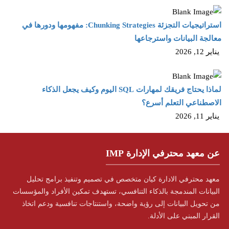
استراتيجيات التجزئة Chunking Strategies: مفهومها ودورها في
معالجة البيانات واسترجاعها
يناير 12, 2026
لماذا يحتاج فريقك لمهارات SQL اليوم وكيف يجعل الذكاء
الاصطناعي التعلم أسرع؟
يناير 11, 2026
عن معهد محترفي الإدارة IMP
معهد محترفي الادارة كيان متخصص في تصميم وتنفيذ برامج تحليل
البيانات المندمجة بالذكاء التنافسي، تستهدف تمكين الأفراد والمؤسسات
من تحويل البيانات إلى رؤية واضحة، واستنتاجات تنافسية ودعم اتخاذ
القرار المبني على الأدلة.