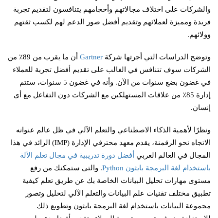
والشركات على اختلاف مجالاتهم وأحجامهم يتنافسون لتقديم تجربة
فريدة ومميزة لعملائهم وتقديم أفضل صور الدعم لهم لكسب ثقتهم
وولائهم.
وتوضح الدراسات التي أجرتها شركة
Gartner
أن ما يقرب من 89٪ من
الشركات سوف تتنافس في الغالب على تقديم أفضل تجربة للعملاء
في غضون بضع سنوات من الآن. وأنه في غضون 5 سنوات، ستتم
إدارة 85٪ من علاقات المستهلكين مع الشركات دون التفاعل مع أي
إنسان.
ونظرًا لأهمية الذكاء الاصطناعي والتعلم الآلي في ظل عالم عنوانه
الاتجاه نحو الرقمنة، يقدم معهد محترفي الإدارة (IMP) الرائد في هذا
المجال في العالم العربي
أفضل دورة تدريبية في مجال تعلم الآلة
باستخدام لغة البرمجة بايثون Python
. والتي ستمكنك من رفع
مستوى مهارات تحليل البيانات الخاصة بك عن طريق تعلم كيفية
تطبيق مختلف تقنيات علم البيانات والتعلم الآلي لتحليل وتصور
مجموعة البيانات باستخدام لغة البرمجة بايثون وتطويع ذلك