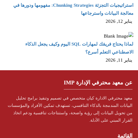
استراتيجيات التجزئة Chunking Strategies: مفهومها ودورها في
معالجة البيانات واسترجاعها
يناير 12, 2026
لماذا يحتاج فريقك لمهارات SQL اليوم وكيف يجعل الذكاء
الاصطناعي التعلم أسرع؟
يناير 11, 2026
عن معهد محترفي الإدارة IMP
معهد محترفي الادارة كيان متخصص في تصميم وتنفيذ برامج تحليل
البيانات المندمجة بالذكاء التنافسي، تستهدف تمكين الأفراد والمؤسسات
من تحويل البيانات إلى رؤية واضحة، واستنتاجات تنافسية ودعم اتخاذ
القرار المبني على الأدلة.
القائمة