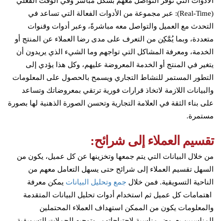
الأدوات التي توفر التواصل معهم بشكل مباشر وفي الوقت الفعلي
(Real-Time): عبر مجموعة من الأدوات الفعالة التي تساعد في
التحدث مع العميل والتواصل معه مباشرةً، وعبر أدوات وقنوات
متعددة، وبما يُمَّكِن من التعرف على مدى رضا العملاء عن المنتج أو
الخدمة، ومعرفة المشاكل التي تواجهم وما الشيء الذي يريدون أن
يتغير في المنتج أو الخدمة المعروضة عليهم، وكل هذا يؤدي إلى
التطور المستمر للنشاط التجاري ويسمح بالحصول على المعلومات
والبيانات اللازمة لاتخاذ قرارات فورية ترتقي بمعروضاتك وتساعد
على بناء الثقة في العلامة التجارية وتحسن الصورة الذهنية لها بصورة
مستمرة.
تقسيم العملاء إلى شرائح:
من خلال البيانات التي يتم جمعها وتخزينها عن كل عميل، يكون من
السهل تقسيم العملاء إلى شرائح حتى يسهل التعامل معهم من
الناحية التسويقية. فمن خلال
جمع وتحليل البيانات
يمكن معرفة
اهتمامات كل عميل ثم استخدام أدوات تحليل البيانات المتقدمة
والمعلومات يكون من الممكن استهداف العملاء المحتملين
المناسبين بعروض مناسبة لاحتياجاتهم، وتوجيه الحملات التسويقية