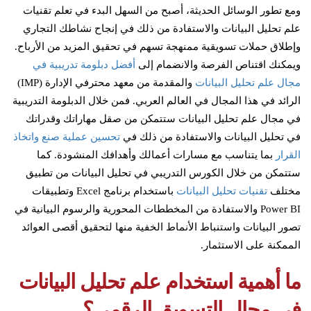
ومع تطور الوسائل الحديثة، أصبح من السهل البدء في تعلم تقنيات
علم تحليل البيانات والاستفادة من ذلك في إنجاح نشاطك التجاري
وإطلاق حملات تسويقية ممنهجة تسهم في تحقيق المزيد من الأرباح.
ويمكنك اقتناص الفرصة والانضمام إلى
أفضل دبلومة تدريبية في
مجال علم تحليل البيانات
والمقدمة من معهد محترفي الإدارة (IMP)
الرائد في هذا المجال في العالم العربي. فمن خلال الدبلومة التدريبية
في مجال علم تحليل البيانات ستتمكن من صقل مهاراتك وقدراتك
في تحليل البيانات والاستفادة من ذلك في
تحسين عملية صنع واتخاذ
القرار
بما يتناسب مع مسارات أعمالك وأهدافك المنشودة. كما
ستتمكن من خلال الكورس التدريبي في تحليل البيانات من تطبيق
مختلف
تقنيات تحليل البيانات
باستخدام برنامج Excel وتطبيقات
Power BI والاستفادة من المخططات المحورية والرسوم البيانية في
تصور البيانات واستنباط الأنماط الخفية منها لتحقيق أقصى العوائد
الممكنة على الاستثمار.
ما أهمية استخدام علم تحليل البيانات
في مجال التسويق الرقمي؟