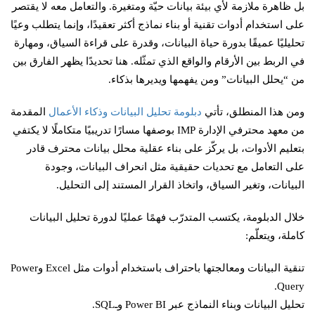
بل ظاهرة ملازمة لأي بيئة بيانات حيّة ومتغيرة. والتعامل معه لا يقتصر
على استخدام أدوات تقنية أو بناء نماذج أكثر تعقيدًا، وإنما يتطلب وعيًا
تحليليًا عميقًا بدورة حياة البيانات، وقدرة على قراءة السياق، ومهارة
في الربط بين الأرقام والواقع الذي تمثّله. هنا تحديدًا يظهر الفارق بين
من “يحلل البيانات” ومن يفهمها ويديرها بذكاء.
ومن هذا المنطلق، تأتي
دبلومة تحليل البيانات وذكاء الأعمال
المقدمة
من معهد محترفي الإدارة IMP بوصفها مسارًا تدريبيًا متكاملًا لا يكتفي
بتعليم الأدوات، بل يركّز على بناء عقلية محلل بيانات محترف قادر
على التعامل مع تحديات حقيقية مثل انحراف البيانات، وجودة
البيانات، وتغير السياق، واتخاذ القرار المستند إلى التحليل.
خلال الدبلومة، يكتسب المتدرّب فهمًا عمليًا لدورة تحليل البيانات
كاملة، ويتعلّم:
تنقية البيانات ومعالجتها باحتراف باستخدام أدوات مثل Excel وPower
Query.
تحليل البيانات وبناء النماذج عبر Power BI وـSQL.