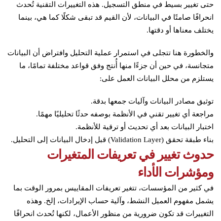
حتى تغيير بسيط في منطق التسجيل. هذه التغييرات التقنية تُحدث
انحرافًا صامتًا في البيانات، لأن القيم قد تبقى شكلًا كما هي، بينما
يختلف معناها أو دقتها.
والخطورة هنا تتجلى في استمرار عملية التحليل وافتراض أن البيانات
متجانسة، في حين أن جزءًا منها أُنتج وفق قواعد مختلفة تمامًا، ما
يستلزم من محلل البيانات العمل على:
توثيق مصادر البيانات وآليات جمعها بدقة.
مراجعة أي تغيير تقني في الأنظمة بوصفه حدثًا تحليليًا مهمًا.
اختبار البيانات بعد أي تحديث أو ترقية للأنظمة.
بناء طبقة تحقق (Validation Layer) قبل إدخال البيانات إلى التحليل.
حدوث تغيير في تعريفات المتغيرات
ومؤشرات الأداء
في كثير من المؤسسات، تتغير تعريفات المقاييس بمرور الوقت بما
يشمل مفهوم العميل النشط، وآلية حساب الإيرادات، إلخ. وهذه
التغييرات قد تكون ضرورية من منظور الأعمال، لكنها تُحدث انحرافًا