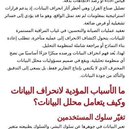
قياس الأداء أو رصد الاتجاهات بدقة.
تضليل صناع القرار: وهي أخطر آثار انحراف البيانات، إذ يدعم قرارات
استراتيجية بمعلومات لم تعد تمثل الواقع، وهو ما قد يؤدي إلى خسائر
تشغيلية أو فرص ضائعة.
تعقيد عمليات الصيانة والتحسين: في غياب المراقبة المستمرة
للبيانات، يتحول اكتشاف الانحراف إلى عملية متأخرة، تتطلب إعادة
بناء النماذج أو مراجعة شاملة لمنظومة التحليل.
لهذا، يُعد فهم انحراف البيانات ورصده مبكرًا جزءًا أساسيًا من نضج
أي منظومة تحليلية، ويقع في صميم مسؤوليات محلل البيانات
المحترف الذي لا يكتفي بإنتاج التقارير فقط، بل يسعى إلى التدقيق
والتأكد من جودة البيانات.
ما الأسباب المؤدية لانحراف البيانات
وكيف يتعامل محلل البيانات؟
تغيّر سلوك المستخدمين
تعبر البيانات في جوهرها عن سلوك البشر، والسلوك بطبيعته متغير