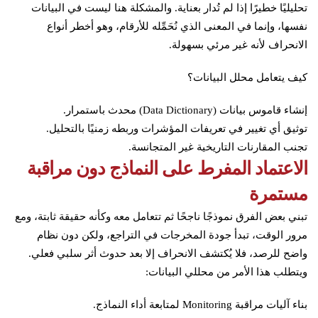
تحليليًا خطيرًا إذا لم تُدار بعناية. والمشكلة هنا ليست في البيانات
نفسها، وإنما في المعنى الذي نُحَمِّله للأرقام، وهو أخطر أنواع
الانحراف لأنه غير مرئي بسهولة.
كيف يتعامل محلل البيانات؟
إنشاء قاموس بيانات (Data Dictionary) محدث باستمرار.
توثيق أي تغيير في تعريفات المؤشرات وربطه زمنيًا بالتحليل.
تجنب المقارنات التاريخية غير المتجانسة.
الاعتماد المفرط على النماذج دون مراقبة
مستمرة
تبني بعض الفرق نموذجًا ناجحًا ثم تتعامل معه وكأنه حقيقة ثابتة، ومع
مرور الوقت، تبدأ جودة المخرجات في التراجع، ولكن دون نظام
واضح للرصد، فلا يُكتشف الانحراف إلا بعد حدوث أثر سلبي فعلي.
ويتطلب هذا الأمر من محللي البيانات:
بناء آليات مراقبة Monitoring لمتابعة أداء النماذج.