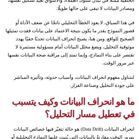
الخلفية ممثلًا في تَبَدُّل سلوك العملاء، والأسواق تعيد تشكيل نفسها،
ومصادر البيانات لا تبقى على حالها طويلًا.
في هذا السياق، لا يعود الخطأ التحليلي ناتجًا عن ضعف الأداة أو
قصور النموذج بقدر ما يكون نتيجة الاعتماد على بيانات فقدت تمثيلها
الصحيح للواقع. ومن هنا، يصبح انحراف البيانات تحديًا خفيًا يهدد
موثوقية التحليل، ويضع محلل البيانات أمام مسؤولية مستمرة لا
تقتصر على بناء النماذج، وإنما تمتد إلى مراقبة صحة البيانات نفسها
عبر مرور الوقت.
لنتناول مفهوم انحراف البيانات، وأسباب حدوثه، وتأثيره المباشر
على جودة التحليل وصناعة القرار.
ما هو انحراف البيانات وكيف يتسبب
في تعطيل مسار التحليل؟
انحراف البيانات (Data Drift) هو حالة تتغيّر فيها خصائص البيانات
بمرور الوقت مقارنةً بالبيانات التي بُنيت عليها النماذج التحليلية أو