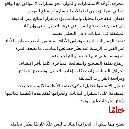
منحرفة، تُوجَّه الاستثمارات والموارد نحو مسارات لا تتوافق مع الواقع
الحالي، مما يزيد من احتمالات الخسارة أو ضياع الفرص.
فقدان الثقة في التحليل والبيانات: يؤدي تكرار النتائج غير الدقيقة
إلى فقدان ثقة صناع القرار في فرق التحليل، حتى وإن كانت
المشكلة في البيانات لا في التحليل نفسه.
تعقيد المقارنات الزمنية وقياس الأداء: يصبح من الصعب مقارنة الأداء
عبر الفترات الزمنية عند تغيّر خصائص البيانات، ما يضعف قدرة
المؤسسة على تتبع التقدم أو التراجع بدقة.
ارتفاع تكلفة التصحيح والمعالجة المتأخرة: كلما تأخر اكتشاف
انحراف البيانات، زادت تكلفة إعادة التحليل، وتصحيح النماذج،
ومراجعة القرارات السابقة.
تعطيل الأتمتة والتحليل الذكي: تعتمد الأنظمة الآلية والتحليلات
المتقدمة على استقرار البيانات، وانحرافها يُفقد هذه الأنظمة فعاليتها
ويُنتج مخرجات غير موثوقة.
ختامًا
يتضح مما سبق أن انحراف البيانات ليس خللًا عارضًا يمكن تجاهله،