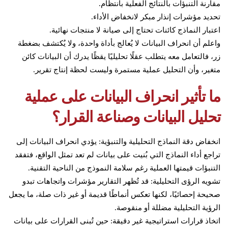
مقارنة التنبؤات بالنتائج الفعلية بانتظام.
تحديد مؤشرات إنذار مبكر لانخفاض الأداء.
اعتبار النماذج كائنات تحتاج إلى صيانة لا منتجات نهائية.
واعلم أن انحراف البيانات لا يُعالج بأداة واحدة، ولا يُكتشف بضغطة
زر، فالتعامل معه يتطلب عقلًا تحليليًا يقظًا يدرك أن البيانات كائن
متغير، وأن التحليل عملية مستمرة وليست لحظة إنتاج تقرير.
ما تأثير انحراف البيانات على عملية
تحليل البيانات وصناعة القرار؟
انخفاض دقة النماذج التحليلية والتنبؤية: يؤدي انحراف البيانات إلى
تراجع أداء النماذج التي بُنيت على بيانات لم تعد تمثل الواقع، فتفقد
التنبؤات قيمتها العملية رغم سلامة النموذج من الناحية التقنية.
تشويه الرؤى التحليلية: قد تُظهر التقارير مؤشرات واتجاهات تبدو
صحيحة إحصائيًا، لكنها تعكس أنماطًا قديمة أو غير ذات صلة، ما يجعل
الرؤية التحليلية مضللة أو منقوصة.
اتخاذ قرارات استراتيجية غير دقيقة: حين تُبنى القرارات على بيانات