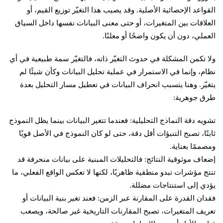
القواعد الإحصائية الأصلية. وقد يصيب هذا التغيّر توزيع القيم، أو
العلاقات بين المتغيرات، أو حتى معنى البيانات نفسها داخل السياق
العملي، دون أن يكون واضحًا أو معلنًا.
ولا تكمن المشكلة في حدوث التغيّر ذاته، فالتغيّر سمة طبيعية في أي
نظام، وإنما في الاستمرار في عملية تحليل البيانات وكأن شيئًا لم
يتغيّر. وهنا يتسبب انحراف البيانات في تعطيل مسار التحليل بعدة
طرق جوهرية:
تشويه دقة النماذج التحليلية: فعندما تتغير البيانات بينما يظل النموذج
ثابتًا، تصبح التنبؤات أقل دقة، حتى لو كان النموذج في الأصل قويًا
ومصممًا بعناية.
إضعاف موثوقية النتائج: فالتحليلات المبنية على بيانات منحرفة قد
تنتج مؤشرات تبدو منطقية ظاهريًا، لكنها لا تعكس الواقع الفعلي، ما
يؤدي إلى استنتاجات مضللة.
فقدان القدرة على المقارنة عبر الزمن: فعند تغير بنية البيانات أو
تعريف المتغيرات، تصبح المقارنات التاريخية غير صالحة، ويصعب