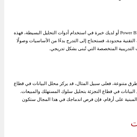
إذا كنت تمتلك بالفعل معرفة مبدئية ببرامج مثل Excel أو Power BI أو لديك خبرة في استخدام أدوات التحليل البسيطة، فهذه
لتقنية محدودة، فستحتاج إلى التدرج بدءًا من الأساسيات وصولًا
ت التدريبية المتخصصة التي تُبنى بشكل تدريجي.
طرق متنوعة، فعلى سبيل المثال، قد يركز محلل البيانات في قطاع
لل البيانات في قطاع التجزئة بتحليل سلوك المستهلك والمبيعات.
 المبنية على أرقام، فإن فرص اندماجك في هذا المجال ستكون
ت