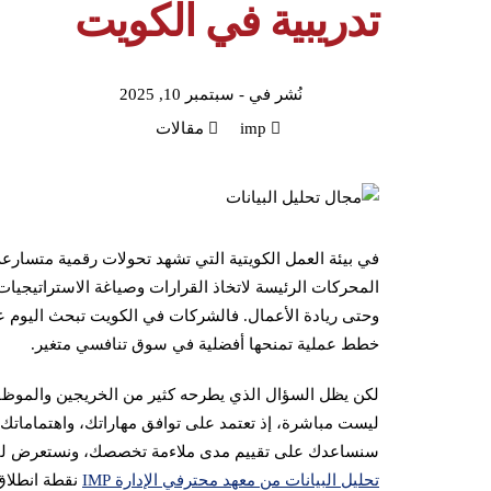
تدريبية في الكويت
نُشر في -
سبتمبر 10, 2025
imp
مقالات
في بيئة العمل الكويتية التي تشهد تحولات رقمية متسارعة، 
المحركات الرئيسة لاتخاذ القرارات وصياغة الاستراتيجيات
وحتى ريادة الأعمال. فالشركات في الكويت تبحث اليوم عن
خطط عملية تمنحها أفضلية في سوق تنافسي متغير.
لكن يظل السؤال الذي يطرحه كثير من الخريجين والموظف
ليست مباشرة، إذ تعتمد على توافق مهاراتك، واهتماماتك،
سنساعدك على تقييم مدى ملاءمة تخصصك، ونستعرض لك كي
تحليل البيانات من معهد محترفي الإدارة IMP
نقطة انطلاق 