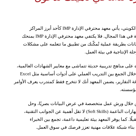
في ظل الطلب المتزايد على محللي البيانات في السوق الكويتي، يأتي معهد محترفي الإدارة IMP كأحد أبرز المراكز
التدريبية التي تقدم مسارًا متكاملًا لإعداد الكفاءات المحلية في هذا المجال. فلا يكتفي معهد محترفي الإدارة IMP بمنحك
نات بطريقة عملية تُمكّنك من تطبيق ما تتعلمه على مشكلات
لة الإنتاجية في بيئة العمل.
ورات تحليل البيانات من IMP هو اعتماده على مناهج تدريبية حديثة تتماشى مع معايير الشهادات العالمية،
وفي مقدمتها شهادة مايكروسوفت لتحليل البيانات. فمن خلال الجمع بين التدريب العملي على أدوات أساسية مثل Excel
 وصياغة التقارير، يضمن المعهد أنك لا تتخرج فقط كمتدرب يعرف الأوامر
مؤسسته.
من خلال ورش عمل متخصصة في عرض البيانات بصريًا، وحل
المشكلات، وإعداد التقارير الموجهة للإدارة العليا. هذه المهارات الناعمة (Soft Skills) لا تقل أهمية عن الجوانب التقنية،
ا. كما يوفر المعهد بيئة تعليمية داعمة، تجمع بين الخبراء
لك بناء شبكة علاقات مهنية تعزز فرصك في سوق العمل.