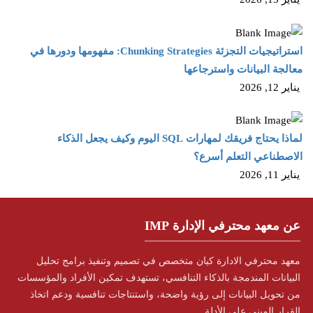
استراتيجيات التجزئة Chunking Strategies: مفهومها ودورها في
معالجة البيانات واسترجاعها
يناير 12, 2026
لماذا يحتاج فريقك لمهارات SQL اليوم وكيف يجعل الذكاء
الاصطناعي التعلم أسرع؟
يناير 11, 2026
عن معهد محترفي الإدارة IMP
معهد محترفي الادارة كيان متخصص في تصميم وتنفيذ برامج تحليل
البيانات المندمجة بالذكاء التنافسي، تستهدف تمكين الأفراد والمؤسسات
من تحويل البيانات إلى رؤية واضحة، واستنتاجات تنافسية ودعم اتخاذ
القرار المبني على الأدلة.