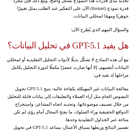
تحديد مدى قدرات هذا النموذج بشكل واضح، ومع ذلك فإن مجرد
قدرة نموذج (Instant) الآن على التفكير عند الطلب يمثل تغييرًا
جوهريًا ومهمًا لمحللي البيانات.
والسؤال المهم الذي يُطرح الآن:
هل يفيد GPT-5.1 في تحليل البيانات؟
مع أن هذه النماذج لا تشكّل بديلًا لأدوات التحليل التقليدية أو لمحللي
البيانات أنفسهم، إلا أنها صارت عنصرًا مكملًا لدورة التحليل بكامل
مراحلها إذ تفيد في:
معالجة البيانات غير المهيكلة بكفاءة عالية: يتيح GPT-5.1 تحويل
النصوص الخام مثل آراء العملاء والتعليقات إلى بيانات قابلة للتحليل
من خلال تصنيف موضوعاتها، وتحديد اتجاه المشاعر، واستخراج
الدوافع الحقيقية وراء السلوك، ما يفتح المجال أمام رؤى لم تكن
متاحة عبر الجداول التقليدية وحدها.
تفسير النتائج وربطها بسياق الأعمال: يساعد GPT-5.1 في تحويل