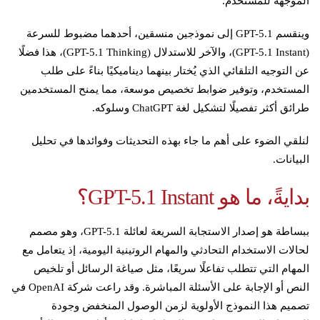
الموجهة للمستخدم.
وينقسم GPT-5.1 إلى نموذجين منسقين، أحدهما مضبوط للسرعة
(GPT-5.1 Instant)، والآخر للاستدلال (GPT-5.1 Thinking)، هذا فضلًا
عن التوجيه التلقائي الذي يُختار بينهما ديناميكيًا بناءً على طلب
المستخدم، وتوفير ضوابط تخصيص موسعة، مما يمنح المستخدمين
طرائق أكثر تفصيلًا لتشكيل لغة ChatGPT وسلوكه.
لنلقي الضوء على أهم ما جاء بهذه التحديثات وفوائدها في تحليل
البيانات.
بدايةً، ما هو GPT-5.1 Instant؟
ببساطة هو إصدار الاستجابة السريعة لعائلة GPT-5.1، وهو مصمم
لحالات الاستخدام التحادثي والمهام الروتينية اليومية، إذ يتعامل مع
المهام التي تتطلب تفاعلًا سريعًا، مثل صياغة الرسائل أو تلخيص
النص أو الإجابة على الأسئلة المباشرة. وقد راعت شركة OpenAI في
تصميم هذا النموذج الأولوية لزمن الوصول المنخفض وجودة