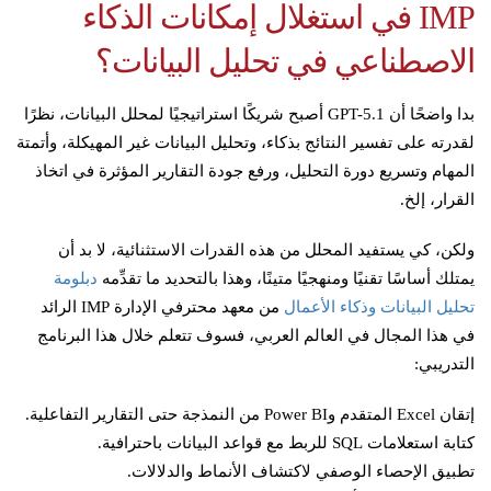
IMP في استغلال إمكانات الذكاء
الاصطناعي في تحليل البيانات؟
بدا واضحًا أن GPT-5.1 أصبح شريكًا استراتيجيًا لمحلل البيانات، نظرًا
لقدرته على تفسير النتائج بذكاء، وتحليل البيانات غير المهيكلة، وأتمتة
المهام وتسريع دورة التحليل، ورفع جودة التقارير المؤثرة في اتخاذ
القرار، إلخ.
ولكن، كي يستفيد المحلل من هذه القدرات الاستثنائية، لا بد أن
يمتلك أساسًا تقنيًا ومنهجيًا متينًا، وهذا بالتحديد ما تقدِّمه
دبلومة
تحليل البيانات وذكاء الأعمال
من معهد محترفي الإدارة IMP الرائد
في هذا المجال في العالم العربي، فسوف تتعلم خلال هذا البرنامج
التدريبي:
إتقان Excel المتقدم وPower BI من النمذجة حتى التقارير التفاعلية.
كتابة استعلامات SQL للربط مع قواعد البيانات باحترافية.
تطبيق الإحصاء الوصفي لاكتشاف الأنماط والدلالات.