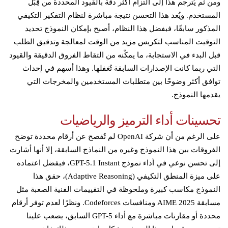
ومن ثم يُترجم هذا إلى التزام أكثر دقة بالقيود المحددة من قِبَل
المستخدم. ويُعد هذا التحسن نتيجة مباشرة لنظام التفكير التكيفي
المذكور سابقًا، فبفضل هذا النظام، أصبح بإمكان النموذج تحديد
التوقيت المناسب لتكريس مزيد من الوقت لمعالجة وتدقيق الطلب
قبل البدء في الاستجابة، ما يمكّنه من التقاط الفروق الدقيقة والقيود
التي ربما كانت الإصدارات السابقة تُغفلها. وهذا أسهم في إحداث
توافق أكثر وضوحًا بين متطلبات المستخدمين والمخرجات التي
يقدمها النموذج.
تحسينات أداء الترميز والرياضيات
على الرغم من أن شركة OpenAI لم تُفصح عن أرقام محددة توضح
الفروقات بين هذا النموذج وغيره من النماذج السابقة، إلا أنها أشارت
إلى تحسن نوعي في أداء نموذج GPT-5.1 Instant، فبفضل اعتماده
على ميزة المنطق التكيفي (Adaptive Reasoning)، حقق هذا
النموذج مكاسب كبيرة وملحوظة في التقييمات الفنية الصعبة مثل
مسابقة AIME 2025 ومنافسات Codeforces. ونظرًا لعدم توفر أرقام
محددة أو مقارنات مباشرة مع أداء GPT-5 السابق، يصعب علينا