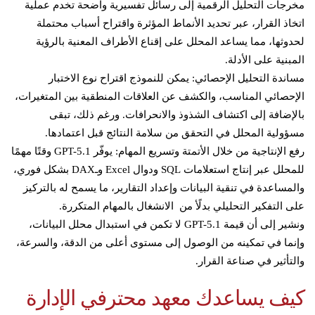
مخرجات التحليل الرقمية إلى رسائل تفسيرية واضحة تخدم عملية
اتخاذ القرار، عبر تحديد الأنماط المؤثرة واقتراح أسباب محتملة
لحدوثها، مما يساعد المحلل على إقناع الأطراف المعنية بالرؤية
المبنية على الأدلة.
مساندة التحليل الإحصائي: يمكن للنموذج اقتراح نوع الاختبار
الإحصائي المناسب، والكشف عن العلاقات المنطقية بين المتغيرات،
بالإضافة إلى اكتشاف الشذوذ والانحرافات. ورغم ذلك، تبقى
مسؤولية المحلل في التحقق من سلامة النتائج قبل اعتمادها.
رفع الإنتاجية من خلال الأتمتة وتسريع المهام: يوفّر GPT-5.1 وقتًا مهمًا
للمحلل عبر إنتاج استعلامات SQL ودوال Excel وـDAX بشكل فوري،
والمساعدة في تنقية البيانات وإعداد التقارير، ما يسمح له بالتركيز
على التفكير التحليلي بدلًأ من الانشغال بالمهام المتكررة.
ونشير إلى أن قيمة GPT-5.1 لا تكمن في استبدال محلل البيانات،
وإنما في تمكينه من الوصول إلى مستوى أعلى من الدقة، والسرعة،
والتأثير في صناعة القرار.
كيف يساعدك معهد محترفي الإدارة