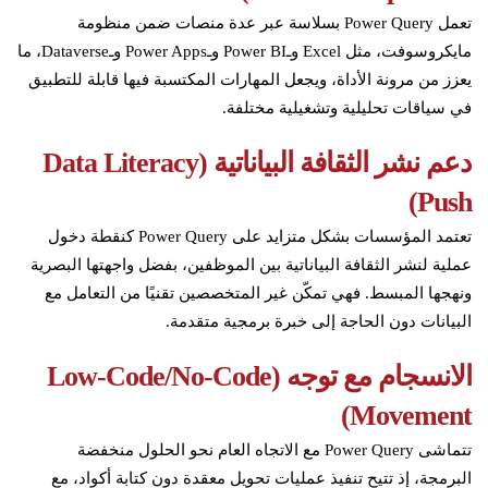
تعمل Power Query بسلاسة عبر عدة منصات ضمن منظومة
مايكروسوفت، مثل Excel وـPower BI وـPower Apps وـDataverse، ما
يعزز من مرونة الأداة، ويجعل المهارات المكتسبة فيها قابلة للتطبيق
في سياقات تحليلية وتشغيلية مختلفة.
دعم نشر الثقافة البياناتية (
Data Literacy
)
Push
تعتمد المؤسسات بشكل متزايد على Power Query كنقطة دخول
عملية لنشر الثقافة البياناتية بين الموظفين، بفضل واجهتها البصرية
ونهجها المبسط. فهي تمكّن غير المتخصصين تقنيًا من التعامل مع
البيانات دون الحاجة إلى خبرة برمجية متقدمة.
الانسجام مع توجه (Low-Code/No-Code
Movement)
تتماشى Power Query مع الاتجاه العام نحو الحلول منخفضة
البرمجة، إذ تتيح تنفيذ عمليات تحويل معقدة دون كتابة أكواد، مع