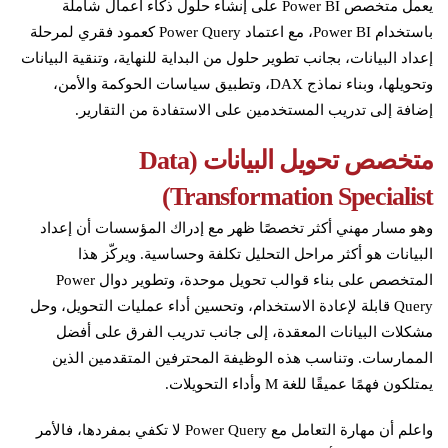
يعمل متخصص Power BI على إنشاء حلول ذكاء أعمال شاملة
باستخدام Power BI، مع اعتماد Power Query كعمود فقري لمرحلة
إعداد البيانات، بجانب تطوير حلول من البداية للنهاية، وتنقية البيانات
وتحويلها، وبناء نماذج DAX، وتطبيق سياسات الحوكمة والأمن،
إضافة إلى تدريب المستخدمين على الاستفادة من التقارير.
متخصص تحويل البيانات (Data
Transformation Specialist)
وهو مسار مهني أكثر تخصصًا ظهر مع إدراك المؤسسات أن إعداد
البيانات هو أكثر مراحل التحليل تكلفة وحساسية. ويركّز هذا
المتخصص على بناء قوالب تحويل موحدة، وتطوير دوال Power
Query قابلة لإعادة الاستخدام، وتحسين أداء عمليات التحويل، وحل
مشكلات البيانات المعقدة، إلى جانب تدريب الفرق على أفضل
الممارسات. وتناسب هذه الوظيفة المحترفين المتقدمين الذين
يمتلكون فهمًا عميقًا للغة M وأداء التحويلات.
واعلم أن مهارة التعامل مع Power Query لا تكفي بمفردها، فالأمر