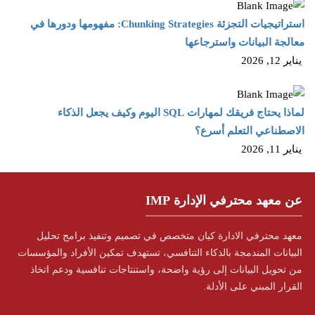
استراتيجيات التجزئة Chunking Strategies: مفهومها ودورها في
معالجة البيانات واسترجاعها
يناير 12, 2026
لماذا يحتاج فريقك لمهارات SQL اليوم وكيف يجعل الذكاء
الاصطناعي التعلم أسرع؟
يناير 11, 2026
عن معهد محترفي الإدارة IMP
معهد محترفي الادارة كيان متخصص في تصميم وتنفيذ برامج تحليل
البيانات المندمجة بالذكاء التنافسي، تستهدف تمكين الأفراد والمؤسسات
من تحويل البيانات إلى رؤية واضحة، واستنتاجات تنافسية ودعم اتخاذ
القرار المبني على الأدلة.