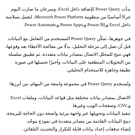
بدأت Power Query كإضافة داخل Excel، وسرعان ما صارت اليوم
جزءًا أساسيًا من منظومة Microsoft Power Platform، لتعمل بسلاسة
داخل Excel وـPower BI وـPower Apps وـPower Automate.
في جوهرها، تمكّن Power Query المستخدم من التعامل مع البيانات
قبل أن تصل إلى مرحلة التحليل، بدلًا من معالجة الأخطاء بعد وقوعها،
فهي تتيح للمحلل الاتصال بمصادر بيانات متعددة، ثم تطبيق سلسلة
من التحويلات المنطقية على البيانات، وأخيرًا تحميلها في صورة
نظيفة وجاهزة للاستخدام التحليلي.
وتُستخدم Power Query في مجموعة واسعة من المهام، من أبرزها:
الاتصال بمصادر بيانات مختلفة مثل قواعد البيانات، وملفات Excel
وـCSV، وصفحات الويب وغيرها.
تنقية البيانات وتحويلها عبر واجهة مرئية واضحة دون الحاجة للبرمجة.
دمج البيانات القادمة من مصادر متعددة في نموذج موحّد.
إنشاء تدفقات إعداد بيانات قابلة للتكرار والتحديث التلقائي.