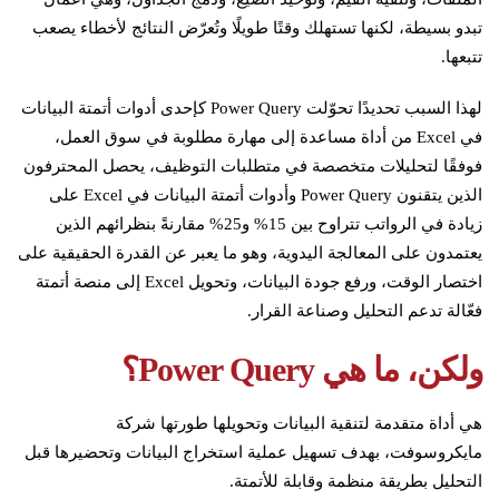
تبدو بسيطة، لكنها تستهلك وقتًا طويلًا وتُعرّض النتائج لأخطاء يصعب
تتبعها.
لهذا السبب تحديدًا تحوّلت Power Query كإحدى أدوات أتمتة البيانات
في Excel من أداة مساعدة إلى مهارة مطلوبة في سوق العمل،
فوفقًا لتحليلات متخصصة في متطلبات التوظيف، يحصل المحترفون
الذين يتقنون Power Query وأدوات أتمتة البيانات في Excel على
زيادة في الرواتب تتراوح بين 15% و25% مقارنةً بنظرائهم الذين
يعتمدون على المعالجة اليدوية، وهو ما يعبر عن القدرة الحقيقية على
اختصار الوقت، ورفع جودة البيانات، وتحويل Excel إلى منصة أتمتة
فعّالة تدعم التحليل وصناعة القرار.
ولكن، ما هي
Power Query
؟
هي أداة متقدمة لتنقية البيانات وتحويلها طورتها شركة
مايكروسوفت، بهدف تسهيل عملية استخراج البيانات وتحضيرها قبل
التحليل بطريقة منظمة وقابلة للأتمتة.