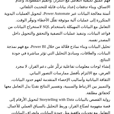
فهم عميق لكيفية التعامل مع التكرار، والقيم المفقودة، وعدم
الاتساق، وبناء تدفقات إعداد بيانات قابلة للتحديث التلقائي.
أتمتة معالجة البيانات عبر Power Automate، لتحويل العمليات اليدوية
المتكررة إلى عمليات آلية موثوقة تقلّل الأخطاء وتوفّر الوقت.
التعامل مع البيانات المهيكلة باستخدام SQL لاستخراج البيانات من
قواعد البيانات، وتنفيذ عمليات التصفية والتحقق والتحويل داخل
المصدر نفسه.
تحليل البيانات وبناء نماذج فعّالة من خلال Power BI، مع فهم نمذجة
البيانات، والعلاقات، ومبادئ التحليل التي تؤثر مباشرة في جودة
النتائج.
إنشاء لوحات معلومات تفاعلية تركّز على دعم القرار، لا مجرد
العرض، مع الالتزام بأفضل ممارسات التصور البياني.
الثقافة البياناتية وأساليب الإحصاء المتقدمة لفهم حدود البيانات،
والتمييز بين الارتباط والسببية، وتفسير النتائج نقديًا بدل التعامل معها
كحقائق مطلقة.
رواية القصص بالبيانات Storytelling with Data لتحويل الأرقام إلى
قصة مفهومة لصنّاع القرار، وربط التحليل بالسياق العملي للأعمال.
التعامل مع تحديات واقعية مثل جودة البيانات، وانحراف البيانات،