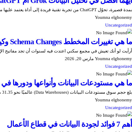
أيهما أفضل في تحليل البيانات Grok أم ChatGPT؟
بمدة قصيرة، تحوّل ChatGPT من تجربة تقنية فريدة إلى أداة يعتمد عليها مئات الملايين يوم�...
Youmna elghonemy
Uncategorized
ما هي تغييرات المخطط Schema Changes وكيف تؤثر على تحليل بياناتك؟
أرأيت لو أنك تعيش في مجمع سكني اعتدت فيه لسنوات أن تجد مفاتيح الإضا
Youmna elghonemy
مارس 20, 2026
Uncategorized
ما هي مستودعات البيانات وأنواعها ودورها في ت
بلغ حجم سوق مستودعات البيانات (Data Warehouses) عالميًا نحو 31.35 مليار دولار أمريكي في عام 20...
Youmna elghonemy
Uncategorized
أهم 7 فوائد لجودة البيانات في قطاع الأعمال