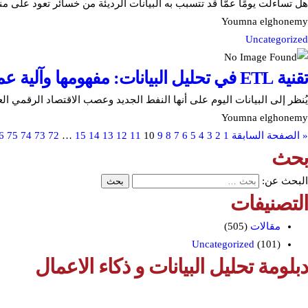
هل تساءلت يومًا عمّا قد تتسبب به البيانات الرديئة من خسائر تعود على من
Youmna elghonemy
Uncategorized
تقنية ETL في تحليل البيانات: مفهومها وآلية عملها ودورها في اتخاذ القرار
يُنظر إلى البيانات اليوم على أنها النفط الجديد وعصب الاقتصاد الرقمي الع
Youmna elghonemy
« الصفحة السابقة
1
2
3
4
5
6
7
8
9
10
11
12
13
14
15
…
72
73
74
75
6
بحث
البحث عن:
التصنيفات
مقالات
(505)
Uncategorized
(101)
دبلومة تحليل البيانات و ذكاء الاعمال