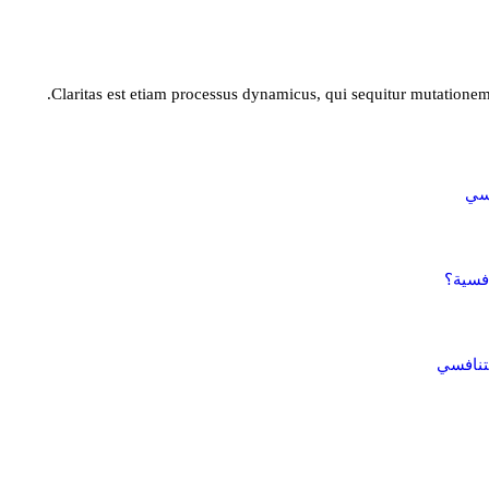
Claritas est etiam processus dynamicus, qui sequitur mutatione
افسية؟
لتنافسي